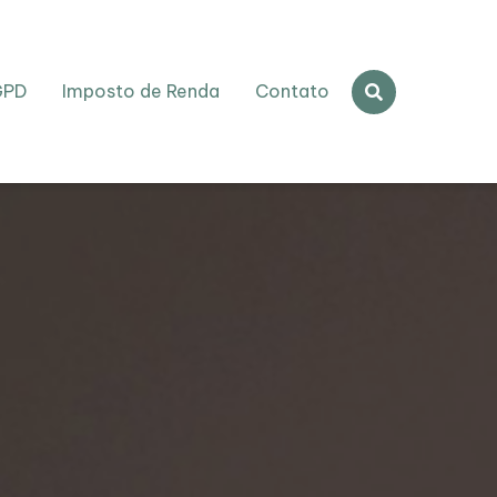
GPD
Imposto de Renda
Contato
tingindo Metas
 você pode conhecer nossa filosofia de trabalho, nos
r nos contatar para tirar dúvidas, dar sugestões ent