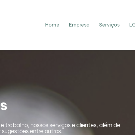
Home
Empresa
Serviços
L
s
A
e trabalho, nossos serviços e clientes, além de
Aqui
r sugestões entre outros.
pode