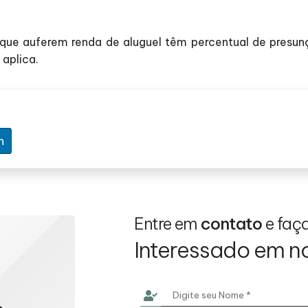
 que auferem renda de aluguel têm percentual de presu
 aplica.
n
Entre em
contato
e faç
Interessado em n