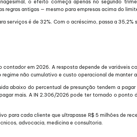
nonagesimal, o efeito começa apenas no segundo trimes
las regras antigas — mesmo para empresas acima do limit
ra serviços é de 32%. Com o acréscimo, passa a 35,2% s
ao contador em 2026. A resposta depende de variáveis c
o regime não cumulativo e custo operacional de manter a
uida abaixo do percentual de presunção tendem a paga
agar mais. A IN 2.306/2026 pode ter tornado o ponto de 
o para cada cliente que ultrapasse R$ 5 milhões de rec
nicos, advocacia, medicina e consultoria.